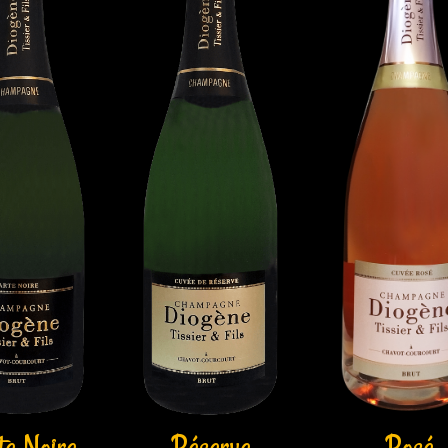
te Noire
Réserve
Rosé