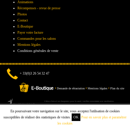
Animations
Récompenses - revue de presse
Photos
Contact
E-Boutique
Payer votre facture
Commandes pour les salons
Mentions légales
Conditions générales de vente
+ 33(0)3 26 54 32 47
•
•
•
Demande de rétractation
Mentions légales
Plan du site
L'abus d'alcool est dangereux pour la santé, veuillez consommer avec modération.
Une réalisation Celuga.fr
En poursuivant votre navigation sur le site, vous acceptez l'utilisation de cookies
susceptibles de réaliser des statistiques de visites.
OK
Pour en savoir plus et paramétrer
les cookies